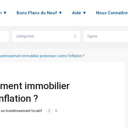
en ▼
Bons Plans du Neuf ▼
Aide ▼
Nous Connaîtr
Catégories
Types
nvestissement immobilier protecteur contre l’inflation ?
ement immobilier
nflation ?
 un investissement locatif
0