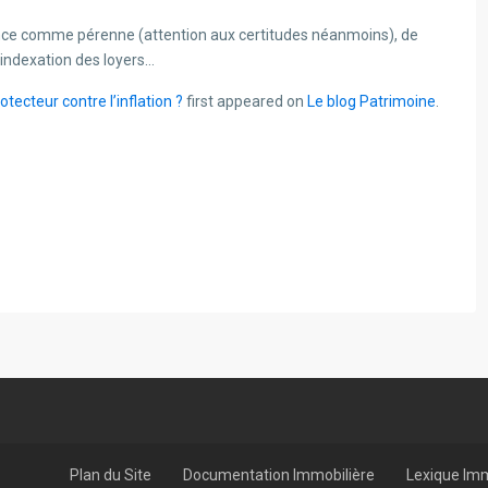
once comme pérenne (attention aux certitudes néanmoins), de
indexation des loyers…
tecteur contre l’inflation ?
first appeared on
Le blog Patrimoine
.
Plan du Site
Documentation Immobilière
Lexique Imm