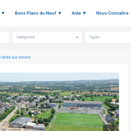
n ▼
Bons Plans du Neuf ▼
Aide ▼
Nous Connaître
Catégories
Types
 dédié aux seniors