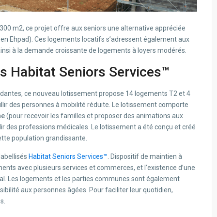
00 m2, ce projet offre aux seniors une alternative appréciée
on en Ehpad). Ces logements locatifs s’adressent également aux
ainsi à la demande croissante de logements à loyers modérés.
s Habitat Seniors Services™
dantes, ce nouveau lotissement propose 14 logements T2 et 4
llir des personnes à mobilité réduite. Le lotissement comporte
ne
(pour recevoir les familles et proposer des animations aux
llir des professions médicales. Le lotissement a été conçu et créé
ette population grandissante.
labellisés
Habitat Seniors Services™
. Dispositif de maintien à
ements avec plusieurs services et commerces, et l’existence d’une
ocial. Les logements et les parties communes sont également
ibilité aux personnes âgées. Pour faciliter leur quotidien,
s.