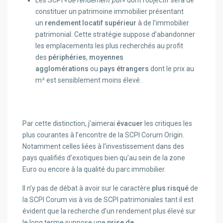
Les SCPI «
de rendement pur
» dont l’objectif sera de
constituer un patrimoine immobilier présentant
un
rendement locatif supérieur
à de l’immobilier
patrimonial. Cette stratégie suppose d’abandonner
les emplacements les plus recherchés au profit
des
périphéries
,
moyennes
agglomérations
ou
pays étrangers
dont le prix au
m² est sensiblement moins élevé.
Par cette distinction, j’aimerai
évacuer
les critiques les
plus courantes à l’encontre de la SCPI Corum Origin.
Notamment celles liées à l’investissement dans des
pays qualifiés d’exotiques bien qu’au sein de la zone
Euro ou encore à la qualité du parc immobilier.
Il n’y pas de débat à avoir sur le caractère
plus risqué
de
la SCPI Corum vis à vis de SCPI patrimoniales tant il est
évident que la recherche d’un rendement plus élevé sur
le long terme suppose une
prise de