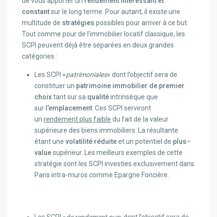
de vous apporter un
rendement intéressant et
constant
sur le long terme. Pour autant, il existe une
multitude de
stratégies
possibles pour arriver à ce but.
Tout comme pour de l’immobilier locatif classique, les
SCPI peuvent déjà être séparées en deux grandes
catégories :
Les SCPI «
patrimoniales
» dont l’objectif sera de
constituer un
patrimoine immobilier de premier
choix
tant sur sa
qualité
intrinsèque que
sur
l’emplacement
. Ces SCPI serviront
un
rendement plus faible
du fait de la valeur
supérieure des biens immobiliers. La résultante
étant une
volatilité réduite
et un potentiel de
plus
–
value
supérieur. Les meilleurs exemples de cette
stratégie sont les SCPI investies exclusivement dans
Paris intra-muros comme Epargne Foncière.