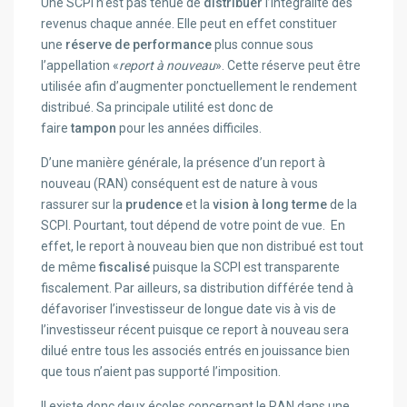
Une SCPI n’est pas tenue de
distribuer
l’intégralité des
revenus chaque année. Elle peut en effet constituer
une
réserve de performance
plus connue sous
l’appellation «
report à nouveau
». Cette réserve peut être
utilisée afin d’augmenter ponctuellement le rendement
distribué. Sa principale utilité est donc de
faire
tampon
pour les années difficiles.
D’une manière générale, la présence d’un report à
nouveau (RAN) conséquent est de nature à vous
rassurer sur la
prudence
et la
vision à long terme
de la
SCPI. Pourtant, tout dépend de votre point de vue. En
effet, le report à nouveau bien que non distribué est tout
de même
fiscalisé
puisque la SCPI est transparente
fiscalement. Par ailleurs, sa distribution différée tend à
défavoriser l’investisseur de longue date vis à vis de
l’investisseur récent puisque ce report à nouveau sera
dilué entre tous les associés entrés en jouissance bien
que tous n’aient pas supporté l’imposition.
Il existe donc
deux écoles
concernant le RAN dans une