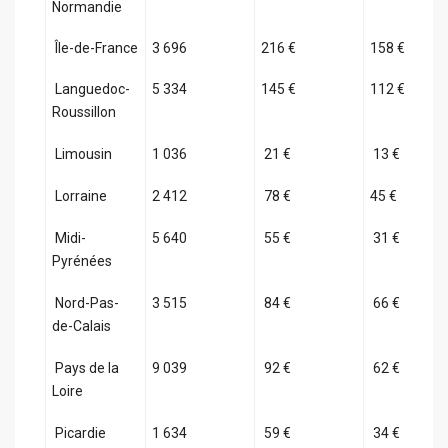
Normandie
Île-de-France
3 696
216 €
158 €
Languedoc-
5 334
145 €
112 €
Roussillon
Limousin
1 036
21 €
13 €
Lorraine
2 412
78 €
45 €
Midi-
5 640
55 €
31 €
Pyrénées
Nord-Pas-
3 515
84 €
66 €
de-Calais
Pays de la
9 039
92 €
62 €
Loire
Picardie
1 634
59 €
34 €