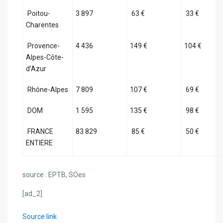
Poitou-
3 897
63 €
33 €
Charentes
Provence-
4 436
149 €
104 €
Alpes-Côte-
d’Azur
Rhône-Alpes
7 809
107 €
69 €
DOM
1 595
135 €
98 €
FRANCE
83 829
85 €
50 €
ENTIERE
source : EPTB, SOes
[ad_2]
Source link