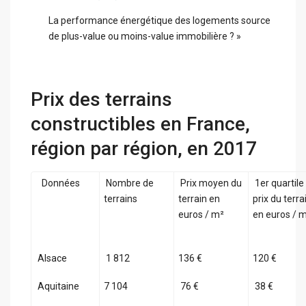
La performance énergétique des logements source
de plus-value ou moins-value immobilière ? »
Prix des terrains
constructibles en France,
région par région, en 2017
Données
Nombre de
Prix moyen du
1er quartile
terrains
terrain en
prix du terra
euros / m²
en euros / 
Alsace
1 812
136 €
120 €
Aquitaine
7 104
76 €
38 €