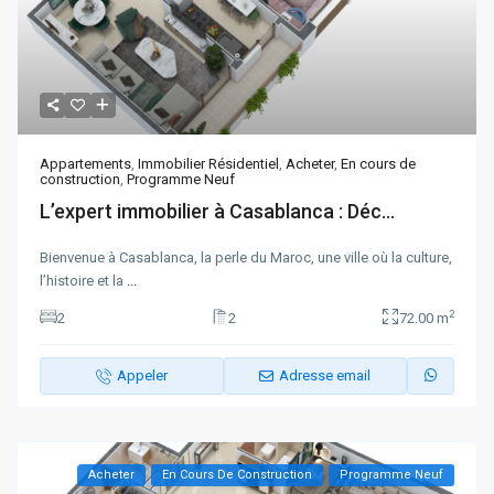
Appartements
,
Immobilier Résidentiel
,
Acheter
,
En cours de
construction
,
Programme Neuf
L’expert immobilier à Casablanca : Déc...
Bienvenue à Casablanca, la perle du Maroc, une ville où la culture,
l’histoire et la
...
2
2
2
72.00 m
Appeler
Adresse email
Acheter
En Cours De Construction
Programme Neuf