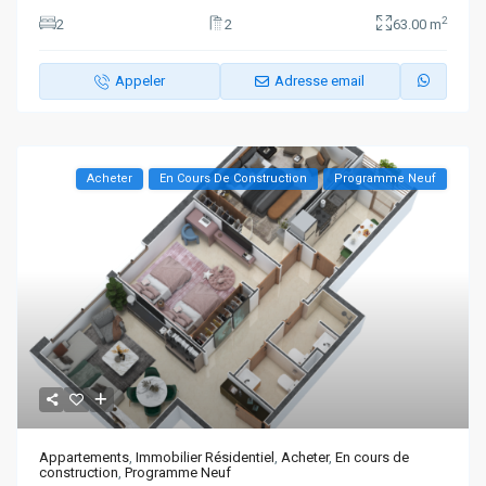
2
2
2
63.00 m
Appeler
Adresse email
Acheter
En Cours De Construction
Programme Neuf
Appartements
,
Immobilier Résidentiel
,
Acheter
,
En cours de
construction
,
Programme Neuf