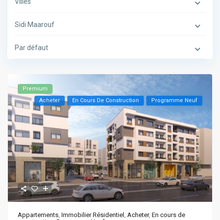
Villes
Sidi Maarouf
Par défaut
Premium
Acheter
En Cours De Construction
Programme Neuf
Appartements
,
Immobilier Résidentiel
,
Acheter
,
En cours de