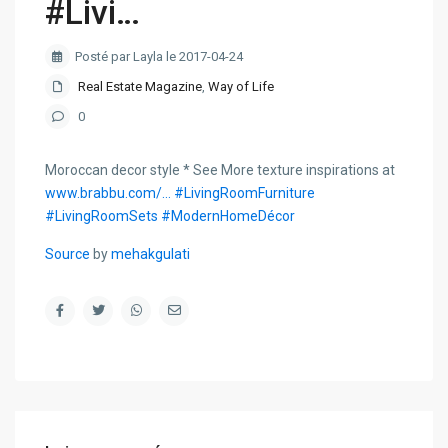
#Livi…
Posté par Layla le 2017-04-24
Real Estate Magazine
,
Way of Life
0
Moroccan decor style * See More texture inspirations at
www.brabbu.com/…
#LivingRoomFurniture
#LivingRoomSets
#ModernHomeDécor
Source
by
mehakgulati