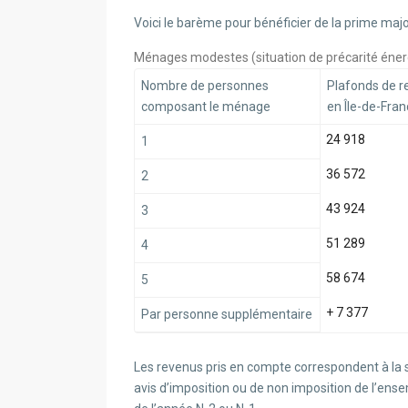
Voici le barème pour bénéficier de la prime maj
Ménages modestes (situation de précarité éner
Nombre de personnes
Plafonds de 
composant le ménage
en Île-de-Fran
24 918
1
36 572
2
43 924
3
51 289
4
58 674
5
+ 7 377
Par personne supplémentaire
Les revenus pris en compte correspondent à la
avis d’imposition ou de non imposition de l’en