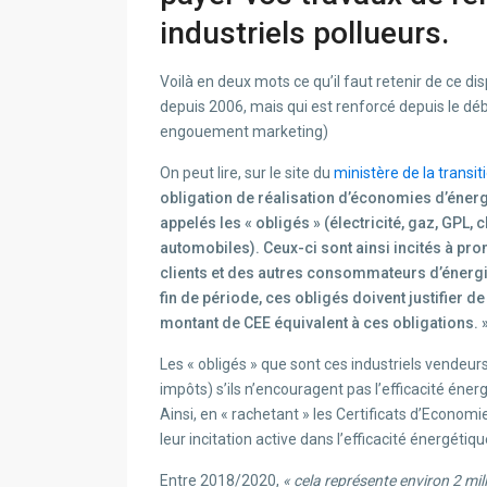
industriels pollueurs.
Voilà en deux mots ce qu’il faut retenir de ce di
depuis 2006, mais qui est renforcé depuis le déb
engouement marketing)
On peut lire, sur le site du
ministère de la transi
obligation de réalisation d’économies d’éner
appelés les « obligés » (électricité, gaz, GPL,
automobiles). Ceux-ci sont ainsi incités à pro
clients et des autres consommateurs d’énergie
fin de période, ces obligés doivent justifier 
montant de CEE équivalent à ces obligations. 
Les « obligés » que sont ces industriels vendeur
impôts) s’ils n’encouragent pas l’efficacité éne
Ainsi, en « rachetant » les Certificats d’Economie
leur incitation active dans l’efficacité énergétiqu
Entre 2018/2020,
« cela représente environ 2 mil