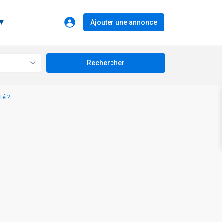
 ▼
Ajouter une annonce
té ?