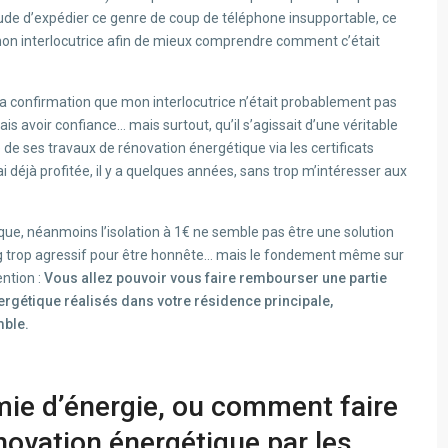
itude d’expédier ce genre de coup de téléphone insupportable, ce
e mon interlocutrice afin de mieux comprendre comment c’était
a confirmation que mon interlocutrice n’était probablement pas
s avoir confiance… mais surtout, qu’il s’agissait d’une véritable
de ses travaux de rénovation énergétique via les certificats
i déjà profitée, il y a quelques années, sans trop m’intéresser aux
ue, néanmoins l’isolation à 1€ ne semble pas être une solution
g trop agressif pour être honnête… mais le fondement même sur
ention :
Vous allez pouvoir vous faire rembourser une partie
rgétique réalisés dans votre résidence principale,
mble.
mie d’énergie, ou comment faire
novation énergétique par les