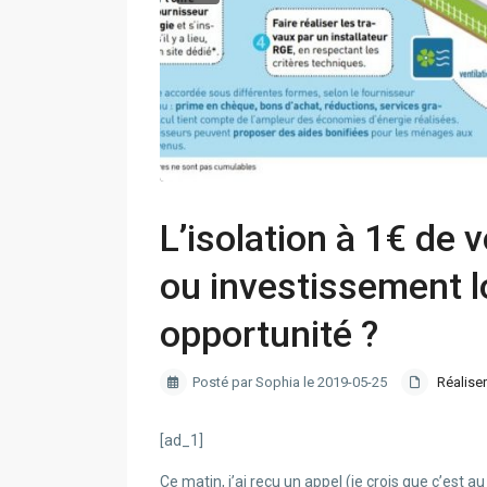
L’isolation à 1€ de 
ou investissement l
opportunité ?
Posté par Sophia le 2019-05-25
Réaliser
[ad_1]
Ce matin, j’ai reçu un appel (je crois que c’es