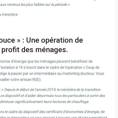
x revenus les plus faibles sur la période ».
u ministère :
ouce » : Une opération de
 profit des ménages.
conomie d’énergie que les ménages peuvent bénéficier de
isolation à 1€ s’inscrit dans le cadre de l’opération « Coup de
oblige à passer par un intermédiaire au marketing douteux. Vous
ailler votre artisan RGE).
: «
Depuis le début de l’année 2019, le ministère de la transition
 ce dispositif et d’aider désormais tous les particuliers à sortir des
 à diminuer significativement leurs factures de chauffage.
ns le cadre du dispositif des certificats d’économies d’énergie, de
elles le demandeur se sera engagé à travers une charte permettant