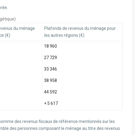
orée.
gétique)
revenus du ménage
Plafonds de revenus du ménage pour
ce (€)
les autres régions (€)
18 960
27 729
33 346
38 958
44 592
+ 5 617
 somme des revenus fiscaux de référence mentionnés sur les
semble des personnes composant le ménage au titre des revenus