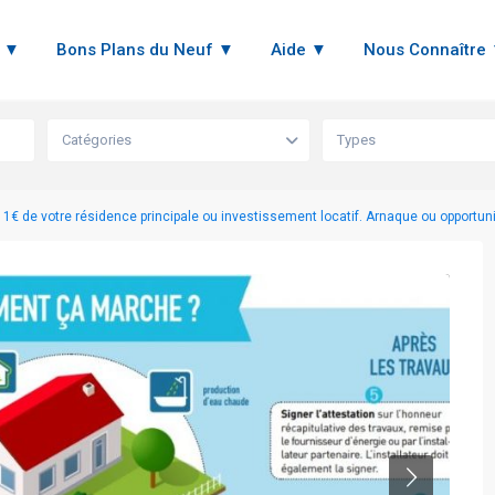
n ▼
Bons Plans du Neuf ▼
Aide ▼
Nous Connaître
Catégories
Types
à 1€ de votre résidence principale ou investissement locatif. Arnaque ou opportuni