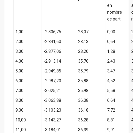
en
nombre
de part
1,00
-2 806,75
28,07
0,00
2,00
-2 841,60
28,13
0,64
3,00
-2 877,06
28,20
1,28
4,00
-2 913,14
35,70
2,43
5,00
-2 949,85
35,79
3,47
6,00
-2 987,20
35,88
4,52
7,00
-3 025,21
35,98
5,58
8,00
-3 063,88
36,08
6,64
9,00
-3 103,23
36,18
7,72
10,00
-3 143,27
36,28
8,81
11,00
-3 184,01
36,39
9,91