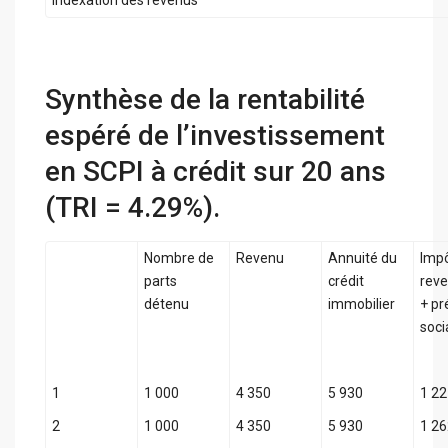
Indexation des revenus
Synthèse de la rentabilité
espéré de l’investissement
en SCPI à crédit sur 20 ans
(TRI = 4.29%).
Nombre de
Revenu
Annuité du
Impô
parts
crédit
reve
détenu
immobilier
+ p
soci
1
1 000
4 350
5 930
1 2
2
1 000
4 350
5 930
1 2