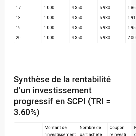
17
1 000
4 350
5 930
1 8
18
1 000
4 350
5 930
1 9
19
1 000
4 350
5 930
1 9
20
1 000
4 350
5 930
2 0
Synthèse de la rentabilité
d’un investissement
progressif en SCPI (TRI =
3.60%)
Montant de
Nombre de
Coupon
l’investissement
part acheté
réinvesti