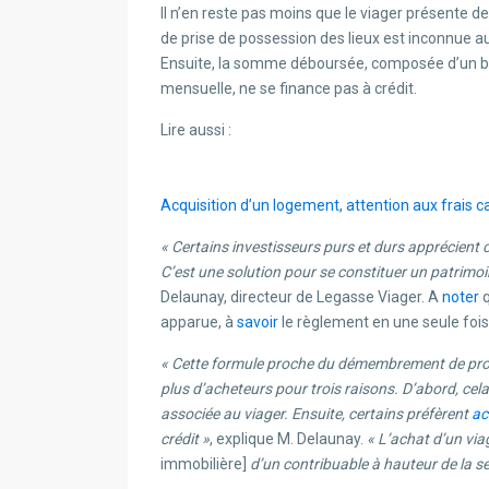
Il n’en reste pas moins que le viager présente d
de prise de possession des lieux est inconnue au
Ensuite, la somme déboursée, composée d’un bou
mensuelle, ne se finance pas à crédit.
Lire aussi :
Acquisition d’un logement, attention aux frais 
« Certains investisseurs purs et durs apprécient 
C’est une solution pour se constituer un patrimoin
Delaunay, directeur de Legasse Viager. A
noter
q
apparue, à
savoir
le règlement en une seule fois
« Cette formule proche du démembrement de prop
plus d’acheteurs pour trois raisons. D’abord, cela 
associée au viager. Ensuite, certains préfèrent
ac
crédit »
, explique M. Delaunay.
« L’achat d’un via
immobilière]
d’un contribuable à hauteur de la se