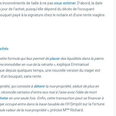
es inconvénients de taille à ne pas
sous-estimer
. D’abord, la date
 jour de l’achat, puisqu’elle dépend du décès de l’occupant.
quet payé à la signature chez le notaire et d’une rente viagère
cachés
cette formule qui leur permet de
placer
des liquidités dans la pierre.
e immobilier en vue de la retraite »,
explique Emmanuel
ue depuis quelques temps, une nouvelle version du viager est
 d’un bouquet, sans rente.
riété, qui consiste à
détenir
la nue-propriété, séduit de plus en
réconcilie certains d’entre eux mal à l’aise avec l’idée de mort
heter
en une seule fois. Enfin, cette transaction peut se financer à
ger occupé entre dans la base taxable de l’IFI
[impôt sur la fortune
me
ule valeur de la nue-propriété »
, précise M
Richard.