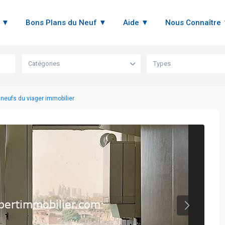
n ▼
Bons Plans du Neuf ▼
Aide ▼
Nous Connaître
Catégories
Types
 neufs du viager immobilier