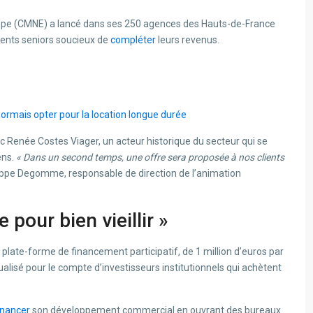
urope (CMNE) a lancé dans ses 250 agences des Hauts-de-France
lients seniors soucieux de
compléter
leurs revenus.
sormais opter pour la location longue durée
ec Renée Costes Viager, un acteur historique du secteur qui se
ens.
« Dans un second temps, une offre sera proposée à nos clients
ilippe Degomme, responsable de direction de l’animation
re pour bien
vieillir
»
ne plate-forme de financement participatif, de 1 million d’euros par
ualisé pour le compte d’investisseurs institutionnels qui achètent
inancer
son développement commercial en ouvrant des bureaux