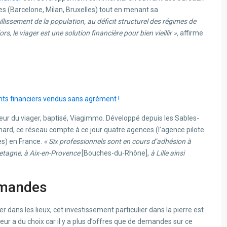
es (Barcelone, Milan, Bruxelles) tout en menant sa
llissement de la population, au déficit structurel des régimes de
s, le viager est une solution financière pour bien vieillir »,
affirme
ents financiers vendus sans agrément !
cteur du viager, baptisé, Viagimmo. Développé depuis les Sables-
ard, ce réseau compte à ce jour quatre agences (l’agence pilote
es) en France.
« Six professionnels sont en cours d’adhésion à
retagne, à Aix-en-Provence
[Bouches-du-Rhône],
à Lille ainsi
emandes
r dans les lieux, cet investissement particulier dans la pierre est
sseur a du choix car il y a plus d’offres que de demandes sur ce