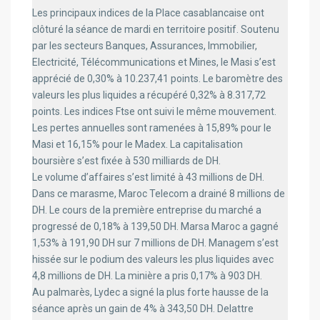
Les principaux indices de la Place casablancaise ont
clôturé la séance de mardi en territoire positif. Soutenu
par les secteurs Banques, Assurances, Immobilier,
Electricité, Télécommunications et Mines, le Masi s’est
apprécié de 0,30% à 10.237,41 points. Le baromètre des
valeurs les plus liquides a récupéré 0,32% à 8.317,72
points. Les indices Ftse ont suivi le même mouvement.
Les pertes annuelles sont ramenées à 15,89% pour le
Masi et 16,15% pour le Madex. La capitalisation
boursière s’est fixée à 530 milliards de DH.
Le volume d’affaires s’est limité à 43 millions de DH.
Dans ce marasme, Maroc Telecom a drainé 8 millions de
DH. Le cours de la première entreprise du marché a
progressé de 0,18% à 139,50 DH. Marsa Maroc a gagné
1,53% à 191,90 DH sur 7 millions de DH. Managem s’est
hissée sur le podium des valeurs les plus liquides avec
4,8 millions de DH. La minière a pris 0,17% à 903 DH.
Au palmarès, Lydec a signé la plus forte hausse de la
séance après un gain de 4% à 343,50 DH. Delattre