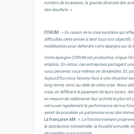
nombre de locataires, la grande diversité des actif
des résultats. »
CORUM
:
« En raison de la crise sanitaire qui aff
difficultés cette année à tenir tous nos objecti
mobilisation pour défendre votre épargne sur le 
Votre épargne CORUM est productive, irrigue l’éc
emplois. En retour, ces entreprises partagent une 
vous percevez vous-mêmes en dividendes. Et, par a
Aujourd’hui nous faisons face à une situation exc
long terme, donc au-delà de cette crise. Nous all
crise, en différant le paiement de leurs loyers. Ains
en mesure de redémarrer leur activité le plus tôt 
retrouver rapidement la performance de nos fonds.
serait de posséder un patrimoine avec des immeu
La française AM :
«
Le fonctionnement proprement
la distribution trimestrielle, la fiscalité annuel
de manière quasi normale.