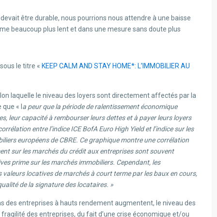
e devait être durable, nous pourrions nous attendre à une baisse
ythme beaucoup plus lent et dans une mesure sans doute plus
ous le titre «
KEEP CALM AND STAY HOME*: L’IMMOBILIER AU
lon laquelle le niveau des loyers sont directement affectés par la
 que « l
a peur que la période de ralentissement économique
ses, leur capacité à rembourser leurs dettes et à payer leurs loyers
rélation entre l’indice ICE BofA Euro High Yield et l’indice sur les
iliers européens de CBRE. Ce graphique montre une corrélation
ment sur les marchés du crédit aux entreprises sont souvent
ves prime sur les marchés immobiliers. Cependant, les
valeurs locatives de marchés à court terme par les baux en cours,
qualité de la signature des locataires. »
ions des entreprises à hauts rendement augmentent, le niveau des
 fragilité des entreprises, du fait d’une crise économique et/ou