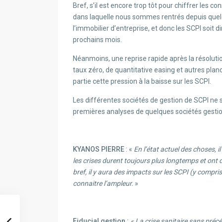
Bref, s’il est encore trop tôt pour chiffrer les 
dans laquelle nous sommes rentrés depuis quel
l’immobilier d’entreprise, et donc les SCPI soit
prochains mois.
Néanmoins, une reprise rapide après la résolutio
taux zéro, de quantitative easing et autres plan
partie cette pression à la baisse sur les SCPI.
Les différentes sociétés de gestion de SCPI ne s
premières analyses de quelques sociétés gestio
KYANOS PIERRE
: «
En l’état actuel des choses, i
les crises durent toujours plus longtemps et ont 
bref, il y aura des impacts sur les SCPI (y compris
connaitre l’ampleur.
»
Fiducial gestion :
« La crise sanitaire sans pré