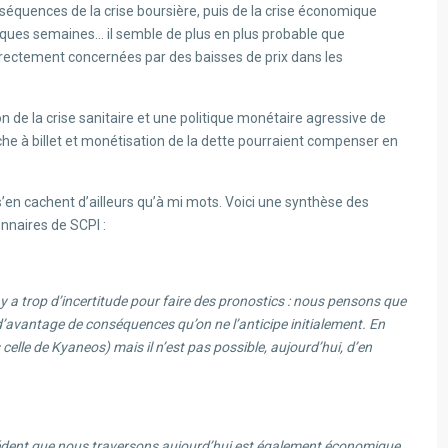
conséquences de la crise boursière, puis de la crise économique
ques semaines… il semble de plus en plus probable que
 directement concernées par des baisses de prix dans les
n de la crise sanitaire et une politique monétaire agressive de
che à billet et monétisation de la dette pourraient compenser en
’en cachent d’ailleurs qu’à mi mots. Voici une synthèse des
nnaires de SCPI :
l y a trop d’incertitude pour faire des pronostics : nous pensons que
d’avantage de conséquences qu’on ne l’anticipe initialement. En
 celle de Kyaneos) mais il n’est pas possible, aujourd’hui, d’en
cédent que nous traversons aujourd’hui est également économique