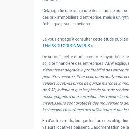
Cela signifie que si la chute des cours de bours
des prix immobiliers d’entreprise, mais à un r
faible que pour les actions.
Je vous engage à consulter cette étude publiée s
TEMPS DU CORONAVIRUS
»
De surcroît, cette étude confirme l’hypothèse se
solidité financière des entreprises. AEW explique
s’éternise et dégrade la profitabilité des entrepri
peut être mesurée. Pour cela, nous analysons la cor
valeurs locatives prime de quinze marchés immob
de 0,33, indiquant que les pics de taux de rende
accompagnés d’une correction des valeurs locati
investisseurs sont protégés des mouvements des 
les besoins en surfaces des utilisateurs et par la 
En d’autres mots, lorsque les taux des obligat
valeurs locatives baissent. L’augmentation de la