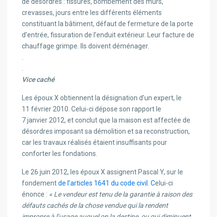
de désordres : fissures, bombement des murs,
crevasses, jours entre les différents éléments
constituant la bâtiment, défaut de fermeture de la porte
d’entrée, fissuration de l’enduit extérieur. Leur facture de
chauffage grimpe. Ils doivent déménager.
.
.
Vice caché
Les époux X obtiennent la désignation d’un expert, le
11 février 2010. Celui-ci dépose son rapport le
7 janvier 2012, et conclut que la maison est affectée de
désordres imposant sa démolition et sa reconstruction,
car les travaux réalisés étaient insuffisants pour
conforter les fondations.
Le 26 juin 2012, les époux X assignent Pascal Y, sur le
fondement
de l’articles 1641 du code civil. C
elui-ci
énonce :
« Le vendeur est tenu de la garantie à raison des
défauts cachés de la chose vendue qui la rendent
impropre à l’usage auquel on la destine, ou qui diminuent