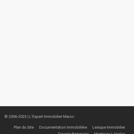
© 2006-2023 | L'Expert Immobilier Maroc
Plan du Site
Documentation Immobilière
Lexique Immobilier
Devenir Partenaire
Mentions Légales