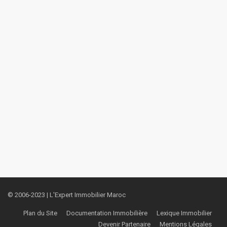
© 2006-2023 | L'Expert Immobilier Maroc
Plan du Site
Documentation Immobilière
Lexique Immobilier
Devenir Partenaire
Mentions Légales