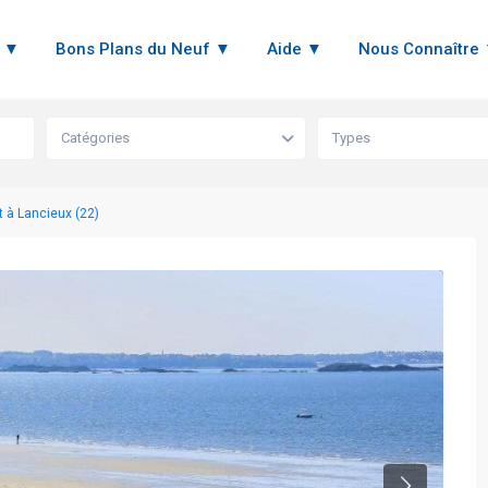
n ▼
Bons Plans du Neuf ▼
Aide ▼
Nous Connaître
Catégories
Types
 à Lancieux (22)