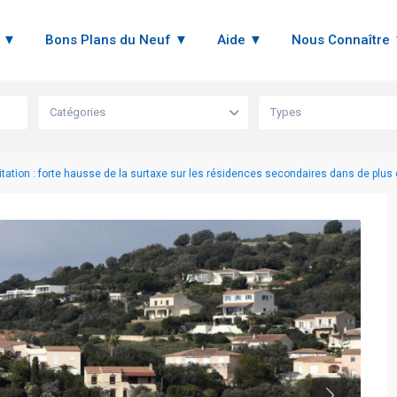
n ▼
Bons Plans du Neuf ▼
Aide ▼
Nous Connaître
Catégories
Types
itation : forte hausse de la surtaxe sur les résidences secondaires dans de plus e