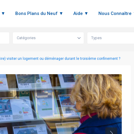
n ▼
Bons Plans du Neuf ▼
Aide ▼
Nous Connaître
Catégories
Types
aire) visiter un logement ou déménager durant le troisième confinement ?