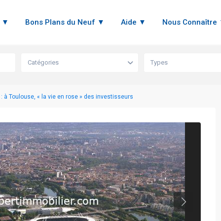
n ▼
Bons Plans du Neuf ▼
Aide ▼
Nous Connaître
Catégories
Types
 : à Toulouse, « la vie en rose » des investisseurs