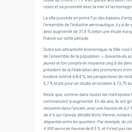
cesse de croître (+ 19 % en quinze ans selon l’In
roses et sa proximité avec la mer et la montagn
La ville possède en prime l’un des bassins d’empl
l’ensemble de l’industrie aéronautique, il y a de 
ainsi augmenté de 31,6 % selon une étude europée
France sur cette période.
Outre son attractivité économique, la Ville rose 
de l’ensemble de la population.
« Soixante-dix p
jeunes et l’on compte en moyenne cinq à dix dem
président de la Fédération des promoteurs immo
locative estimé à 8,4 %, les perspectives de re
5,7 % bruts pour un studio en location à 13,70 e
Reste que, comme dans toutes les métropoles fra
commencent à augmenter. En dix ans, ils ont g
moyenne dans l’ancien, avec une hausse de 4,2 % 
de 4 % sur l’année
, détaille Boris Vienne, notair
disparités entre les quartiers. Par exemple, du cô
4 500 euros en hausse de 8,5 %, et il n’est pas ra