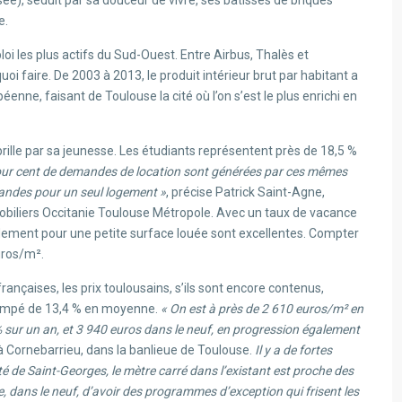
see), séduit par sa douceur de vivre, ses bâtisses de briques
e.
oi les plus actifs du Sud-Ouest. Entre Airbus, Thalès et
quoi faire. De 2003 à 2013, le produit intérieur brut par habitant a
nne, faisant de Toulouse la cité où l’on s’est le plus enrichi en
brille par sa jeunesse. Les étudiants représentent près de 18,5 %
our cent de demandes de location sont générées par ces mêmes
andes pour un seul logement »
, précise Patrick Saint-Agne,
biliers Occitanie Toulouse Métropole. Avec un taux de vacance
ndement pour une petite surface louée sont excellentes. Compter
uros/m².
nçaises, les prix toulousains, s’ils sont encore contenus,
rimpé de 13,4 % en moyenne.
« On est à près de 2 610 euros/m² en
sur un an, et 3 940 euros dans le neuf, en progression également
e à Cornebarrieu, dans la banlieue de Toulouse.
Il y a de fortes
té de Saint-Georges, le mètre carré dans l’existant est proche des
re, dans le neuf, d’avoir des programmes d’exception qui frisent les