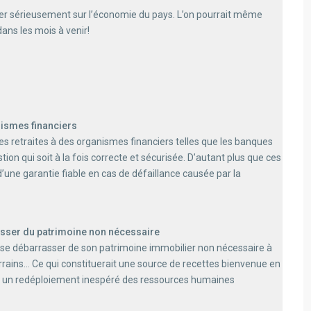
r sérieusement sur l’économie du pays. L’on pourrait même
ans les mois à venir!
nismes financiers
es retraites à des organismes financiers telles que les banques
on qui soit à la fois correcte et sécurisée. D’autant plus que ces
d’une garantie fiable en cas de défaillance causée par la
asser du patrimoine non nécessaire
t se débarrasser de son patrimoine immobilier non nécessaire à
terrains… Ce qui constituerait une source de recettes bienvenue en
nt un redéploiement inespéré des ressources humaines