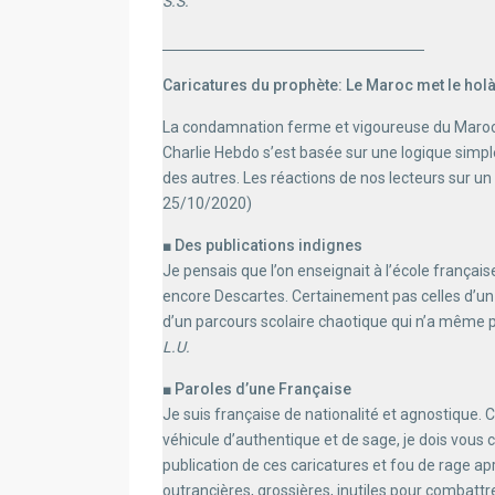
S.S.
Caricatures du prophète: Le Maroc met le holà
La condamnation ferme et vigoureuse du Maroc à 
Charlie Hebdo s’est basée sur une logique simple
des autres. Les réactions de nos lecteurs sur un 
25/10/2020)
■ Des publications indignes
Je pensais que l’on enseignait à l’école françai
encore Descartes. Certainement pas celles d’un jo
d’un parcours scolaire chaotique qui n’a même p
L.U.
■ Paroles d’une Française
Je suis française de nationalité et agnostique.
véhicule d’authentique et de sage, je dois vous 
publication de ces caricatures et fou de rage a
outrancières, grossières, inutiles pour combatt