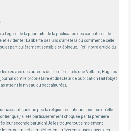
!
l’égard de la poursuite de la publication des caricatures de
 et évidente : La liberté des uns s’arrête là où commence celle
sujet particulièrement sensible et épineux… (cf. notre article du
se les œuvres des auteurs des lumières tels que Voltaire, Hugo ou
urnal dont le propriétaire et directeur de publication fait l’objet
as atteint le niveau du baccalauréat.
 Connaissant quelque peu la religion musulmane pour ce qu’elle
confier que j’ai été particulièrement choquée par la première
près leur seconde parution! Je les trouve tout simplement
re le terrorisme et complètement irrévérencieuses envers les