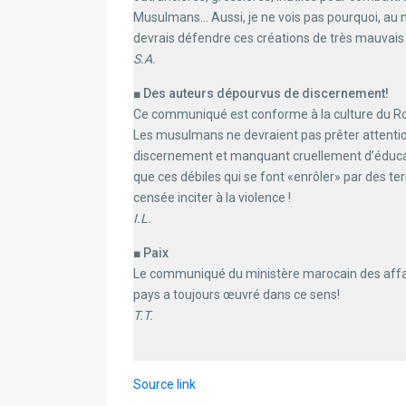
Musulmans… Aussi, je ne vois pas pourquoi, au n
devrais défendre ces créations de très mauvai
S.A.
■ Des auteurs dépourvus de discernement!
Ce communiqué est conforme à la culture du Roy
Les musulmans ne devraient pas prêter attent
discernement et manquant cruellement d’éducati
que ces débiles qui se font «enrôler» par des ter
censée inciter à la violence !
I.L.
■ Paix
Le communiqué du ministère marocain des affai
pays a toujours œuvré dans ce sens!
T.T.
Source link