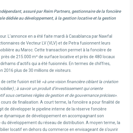
ndépendant, assuré par Reim Partners, gestionnaire de la foncière
iale dédiée au développement, à la gestion locative et la gestion
 jour. L’annonce en a été faite mardi à Casablanca par Nawfal
actionnaires de Vecteur LV (VLV) et de Petra fusionnent leurs
obilière au Maroc. Cette transaction permet à la foncière de
t près de 215.000 m² de surface locative et près de 480 locaux
e dirhams d’actifs qui a été fusionnés. En termes de chiffres,
 2016 plus de 30 millions de visiteurs.
de cette fusion est lié
«à une vision financière ciblant la création
ilier) ; à savoir un produit d’investissement qui oriente
atif sous certaines règles de gestion et de gouvernance précises»
.
cours de finalisation. A court terme, la foncière a pour finalité de
agit de développer le pipeline interne de la réserve foncière
re une dynamique de développement en accompagnant son
re du développement du réseau de distribution. A moyen terme, la
bilier locatif en dehors du commerce en envisageant de s’ouvrir