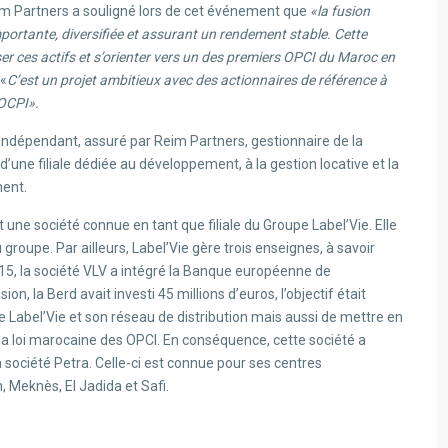
eim Partners a souligné lors de cet événement que
«la fusion
importante, diversifiée et assurant un rendement stable. Cette
ser ces actifs et s’orienter vers un des premiers OPCI du Maroc en
 «
C’est un projet ambitieux avec des actionnaires de référence à
 OCPI».
indépendant, assuré par Reim Partners, gestionnaire de la
 d’une filiale dédiée au développement, à la gestion locative et la
ment.
ne société connue en tant que filiale du Groupe Label’Vie. Elle
roupe. Par ailleurs, Label’Vie gère trois enseignes, à savoir
15, la société VLV a intégré la Banque européenne de
, la Berd avait investi 45 millions d’euros, l’objectif était
Label’Vie et son réseau de distribution mais aussi de mettre en
e la loi marocaine des OPCI. En conséquence, cette société a
a société Petra. Celle-ci est connue pour ses centres
 Meknès, El Jadida et Safi.