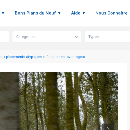
n ▼
Bons Plans du Neuf ▼
Aide ▼
Nous Connaître
Catégories
Types
deux placements atypiques et fiscalement avantageux