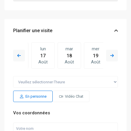
Planifier une visite
dim
lun
mar
mer
lun
16
17
18
19
10
Août
Août
Août
Août
Août
mar
mer
lun
mar
mer
18
19
10
11
12
Août
Août
Août
Août
Août
En personne
Vidéo Chat
Vos coordonnées