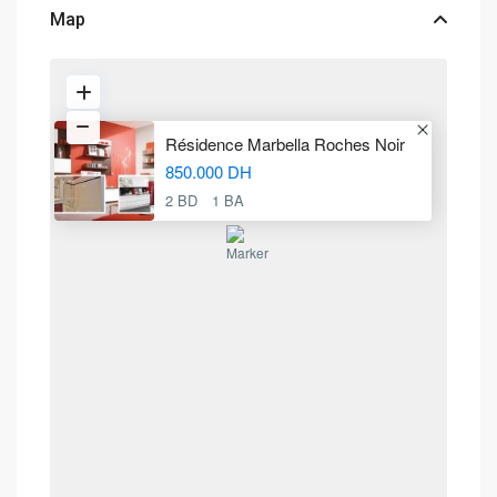
Map
Résidence Marbella Roches Noir
850.000 DH
2 BD
1 BA