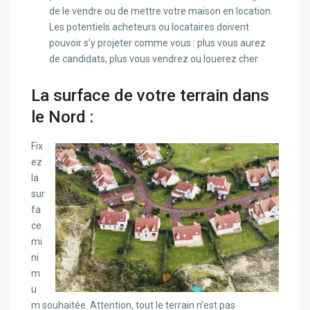
de le vendre ou de mettre votre maison en location.
Les potentiels acheteurs ou locataires doivent
pouvoir s’y projeter comme vous : plus vous aurez
de candidats, plus vous vendrez ou louerez cher.
La surface de votre terrain dans
le Nord :
Fix
ez
la
sur
fa
ce
mi
ni
m
u
m souhaitée. Attention, tout le terrain n’est pas