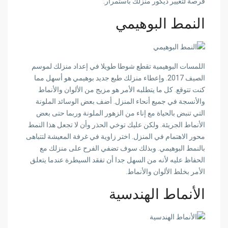
فرصة لتغيير ديكور منزلك باستمرار.
النمط البوهيمي
اللمسات البوهيمية تقطع شوطا طويلا في إعداد منزلك لموسم
الصيف 2017. وإعطاء منزلك طبع جديد بوهيمي هو أسهل مما
كنت تتوقع. كل ما يتطلبه الأمر هو
مزيج من الألوان والأنماط
والأنسجة
في جميع أنحاء المنزل. أضف بعض
الوسائد الملونة
التي تنبض بالحياة مع إناء من الزهور الملونة وربما حتى بعض
الأنماط الجريئة
. ولكن عليك
توخي الحذر
وأن لا تجعل هذا النمط
محور الاهتمام في المنزل.
اختر زاوية في غرفة المعيشة
لتتباهى
بالنمط البوهيمي. وبذلك
سوف تضفي الفرح على منزلك مع
الحفاظ عليه
لأنه من السهل جدا أن تفقد السيطرة عندما يتعلق
الأمر بخلط الألوان والأنماط.
الأنماط الهندسية