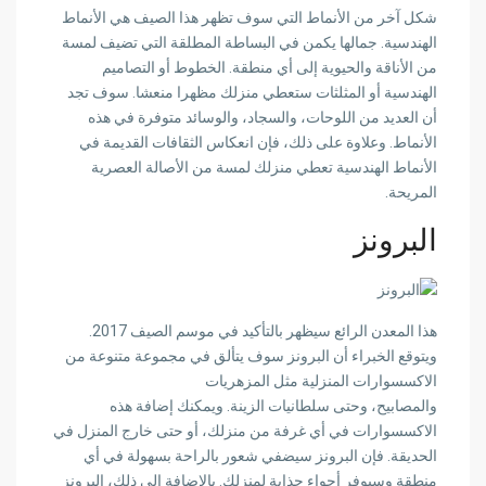
شكل آخر من الأنماط التي سوف تظهر هذا الصيف هي الأنماط
الهندسية. جمالها يكمن في
البساطة المطلقة التي تضيف لمسة
من الأناقة والحيوية
إلى أي منطقة.
الخطوط أو التصاميم
الهندسية أو المثلثات
ستعطي منزلك مظهرا منعشا. سوف تجد
أن العديد من
اللوحات، والسجاد، والوسائد
متوفرة في هذه
الأنماط. وعلاوة على ذلك، فإن
انعكاس الثقافات القديمة
في
الأنماط الهندسية تعطي منزلك لمسة من الأصالة العصرية
المريحة.
البرونز
هذا المعدن الرائع سيظهر بالتأكيد في موسم الصيف 2017.
ويتوقع الخبراء أن البرونز سوف يتألق في
مجموعة متنوعة من
الاكسسوارات المنزلية مثل المزهريات
والمصابيح، وحتى سلطانيات الزينة
. ويمكنك إضافة هذه
الاكسسوارات في
أي غرفة من منزلك، أو حتى خارج المنزل في
الحديقة
. فإن البرونز سيضفي شعور بالراحة بسهولة في أي
منطقة وسيوفر أجواء جذابة لمنزلك. بالإضافة إلى ذلك،
البرونز