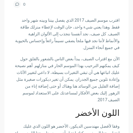
0
اقترب موسم الصيف 2017 الذي يفصل بيننا وبينه شهر واحد
فقط. وهذا يعني شيء واحد،
حان الوقت لإعطاء منزلك طاقة
الصيف
. كل صيف، نجد أنفسنا ننجذب إلى
الألوان الزاهية
والأنماط
لأننا نجد فيها ملجأ يضفي
نسيماً رائعاً وإحساس بالحيوية
في جميع أنحاء المنزل.
الآن مع اقتراب الصيف، يبدأ بعض الناس بالشعور بالقلق حول
كيف يمكنهم الترحيب بهذا الموسم الحار في منازلهم. أهم نصيحة
عليك اتباعها هي
أن تبقي التغيرات بسيطة
، لا داعي لتغيير الأثاث
وإعادة تلوين جميع الجدران. يمكن أن تغير ديكورات صغيرة مثل
إضافة القليل من الوسائد
هنا وهناك أو حتى إضافة
إناء من
الزهور
. إليك بعض الأفكار لمساعدتك على الاستعداد لموسم
الصيف 2017.
اللون الأخضر
وفقا لأفضل مهندسين الديكور،
الأخضر هو اللون الذي عليك