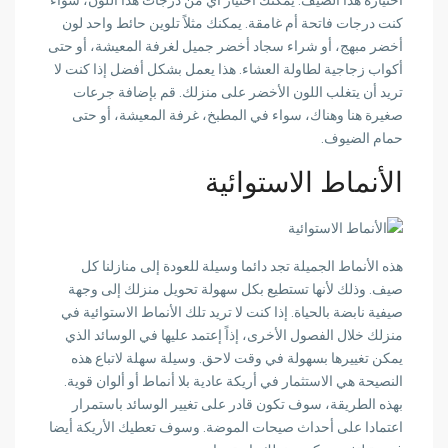
اختياره هذا الصيف
. يمكنك اختيار أي من درجات هذا اللون، سواء
كنت درجات فاتحة أم غامقة. يمكنك مثلاً
تلوين حائط واحد لون
أخضر مبهج، أو شراء سجاد أخضر جميل لغرفة المعيشة، أو حتى
أكواب زجاجية لطاولة العشاء
. هذا يعمل بشكل أفضل إذا كنت لا
تريد أن يتغلب اللون الأخضر على منزلك.
قم بإضافة جرعات
صغيرة
هنا وهناك، سواء في المطبخ، غرفة المعيشة، أو حتى
حمام الضيوف.
الأنماط الاستوائية
هذه الأنماط الجميلة تجد دائما وسيلة للعودة إلى منازلنا كل
صيف. وذلك لأنها
تستطيع بكل سهولة تحويل منزلك إلى وجهة
صيفية نابضة بالحياة
. إذا كنت لا تريد تلك الأنماط الاستوائية في
منزلك خلال الفصول الأخرى، إذاً إعتمد عليها في
الوسائد الذي
يمكن تغييرها
بسهولة في وقت لاحق. وسيلة سهلة لاتباع هذه
النصيحة هي
الاستثمار في أريكة عادية بلا أنماط أو ألوان قوية
.
بهذه الطريقة، سوف تكون
قادر على تغيير الوسائد باستمرار
اعتمادا على أحداث صيحات الموضة
. وسوف تعطيك الأريكة أيضا