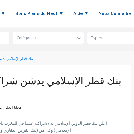
n ▼
Bons Plans du Neuf ▼
Aide ▼
Nous Connaître
Catégories
Types
بنك قطر الإسلامي يدشن 
بنك قطر الإسلامي يدشن شراكاته
مجلة العقارات
أعلن بنك قطر الدولي الإسلامي بدء شراكته عمليا في المغرب بافتت
الإسلامي) وكل من (بنك القرض العقاري والسياحي المغربي) ،و(صندوق الإيداع والتدبير المغربي).